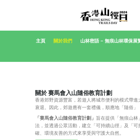
主頁
關於我們
山林密語 – 無痕山林環保展
關於 賽馬會入山隨俗教育計劃
香港郊野資源豐富，若遊人將城市便利的模式帶進
衰退。因此，郊遊應有一套禮儀，
順應地「隨俗」
「賽馬會入山隨俗教育計劃」
旨在提供「無痕山林」(L
法，
並透過公眾活動，建立「可持續山徑」及「可
確、
環境友善的方式來享受與守護大自然。