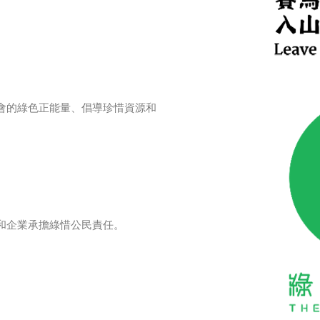
會的綠色正能量、
倡導珍惜資源和
。
和企業承擔綠惜公民責任。