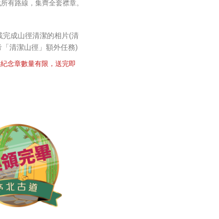
戰所有路線，集齊全套襟章。
載完成山徑清潔的相片(清
考「清潔山徑」額外任務)
。紀念章數量有限，送完即