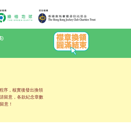
英)
換領程序，核實後發出換領
！請留意，各款紀念章數
留意！