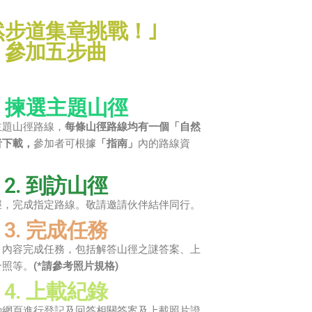
然步道集章挑戰！｣
參加五步曲
. 揀選主題山徑
主題山徑路線，
每條山徑路線均有一個「自然
者下載，
參加者可根據
「指南」
內的路線資
。
2. 到訪山徑
徑，完成指定路線。敬請邀請伙伴結伴同行。
3. 完成任務
」
內容完成任務，包括解答山徑之謎答案、上
合照等。
(*請參考照片規格)
4. 上載紀錄
動網頁進行登記及回答相關答案及上載照片證