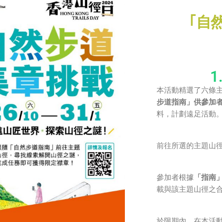
｢自
1
本活動精選了六條
步道指南」供參加
料，計劃遠足活動
前往所選的主題山
參加者根據
「指南
載與該主題山徑之
於限期內，在本活