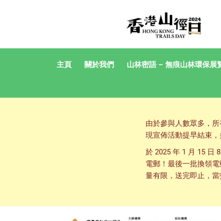
主頁
關於我們
山林密語 – 無痕山林環保展
由於參與人數眾多，所
現宣佈活動提早結束，
於 2025 年 1 月
電郵！最後一批換領電
量有限，送完即止，當