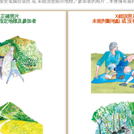
接受電腦合成照 或 未能清楚顯示地標／參加者的相片，本會擁有最
√ 正確照片
X錯誤照
指定地標及參加者
未能判斷地點 或 