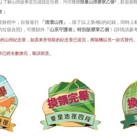
｣
了解山徑故事並完成指定任務，
均可獲贈
限量山徑
襟章乙個*
，歡迎挑
章
：
徑旅程中，自發進行
「清潔山徑」
，除了以上第4點的紀錄，同時上
的垃圾合照)，
可獲額外
「山系守護者」特別版襟章乙個
！(詳情請參
計的山徑紀念章，如原來所領取的紀念章已送完，將隨機以另一款式替代
念章已經全數換完，敬請留意。