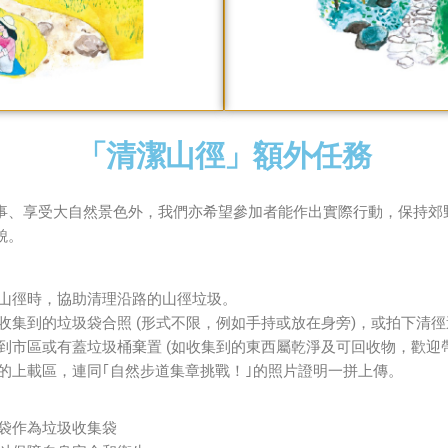
「清潔山徑」額外任務
事、享受大自然景色外，我們亦希望參加者能作出實際行動，保持郊
貌。
山徑時，協助清理沿路的山徑垃圾。
收集到的垃圾袋合照 (形式不限，例如手持或放在身旁)，或拍下
清徑
到市區或有蓋垃圾桶棄置 (如收集到的東西屬乾淨及可回收物，歡迎
的上載區，連同｢自然步道集章挑戰！｣的照片證明一拼上傳。
袋作為垃圾收集袋