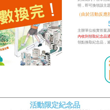
明，即可換領該主
（由於活動反應
主辦單位核實答案
內收到領取紀念品
領點換取紀念品，
活動限定紀念品