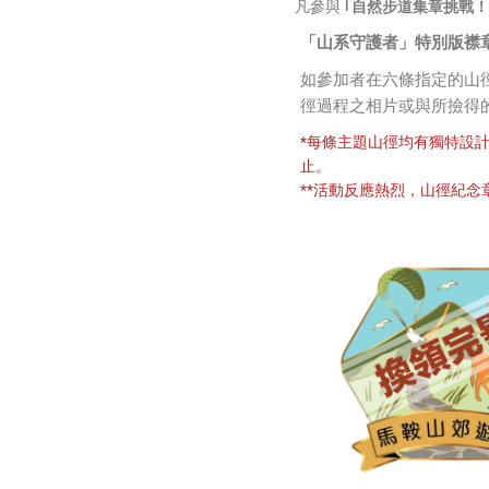
凡參與
｢自然步道集章挑戰！
「山系守護者」特別版襟
如參加者在六條指定的山
徑過程之相片或與所撿得
*每條主題山徑均有獨特設
止。
**活動反應熱烈，山徑紀