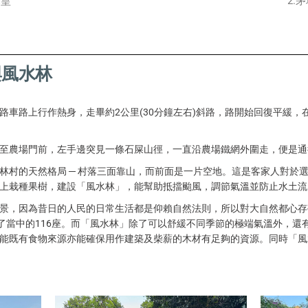
2.
茅
藤皇
與風水林
路車路上行作熱身，走畢約2公里(30分鐘左右)斜路，路開始回復平緩，
至農場門前，左手邊突見一條石屎山徑，一直沿農場鐵網外圍走，便是通
林村的天然格局 ─ 村落三面靠山，而前面是一片空地。這是客家人對於
上栽種果樹，建設「風水林」，能幫助抵擋颱風，調節氣溫並防止水土流
景，因為昔日的人民的日常生活都是仰賴自然法則，所以對大自然都心存
錄了當中的116座。而「風水林」除了可以舒緩不同季節的極端氣溫外，還
能既有食物來源亦能確保用作建築及柴薪的木材有足夠的資源。同時「風