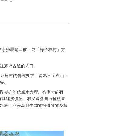
坪古道
在水務署閘口前，見「梅子林村」方
往茅坪古道的入口。
選址建村的傳統要求，認為三面靠山，
失。
敬畏亦深信風水命理。香港大約有
有其經濟價值，村民還會自行種植果
水林」亦是為野生動物提供食物及棲