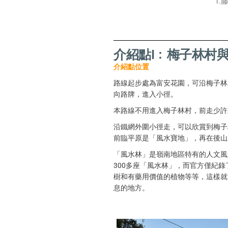
1.
介紹點I﹕梅子林村
介紹點位置
路線起步處為富安花園，可沿梅子林
向路牌，進入小徑。
本路線不用進入梅子林村，前走少許
沿鐵網外圍小徑走，可以欣賞到梅子
前臨平原是「風水寶地」，再在後山
「風水林」是嶺南地區特有的人文風
300多座「風水林」，而官方僅紀
樹和有藥用價值的植物等等，這樣就
息的地方。