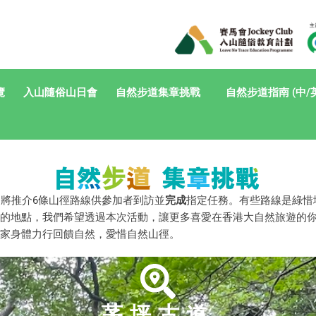
覽
入山隨俗山日會
自然步道集章挑戰
自然步道指南 (中/
｣
將推介6條山徑路線供參加者到訪並
完成
指定任務。有些路線是綠惜
的地點，我們希望透過本次活動，讓更多喜愛在香港大自然旅遊的
家身體力行回饋自然，愛惜自然山徑。
茅坪古道