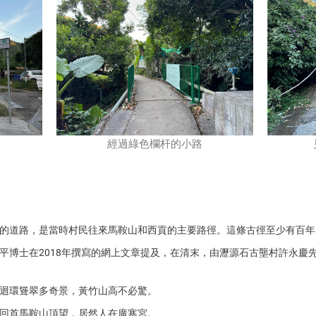
經過綠色欄杆的小路
的道路，是當時村民往來馬鞍山和西貢的主要路徑。這條古徑至少有百年
平博士在2018年撰寫的網上文章提及，在清末，由瀝源石古壟村許永慶
迴環聳翠多奇景，黃竹山高不必驚。
回首馬鞍山頂望，居然人在廣寒宮。