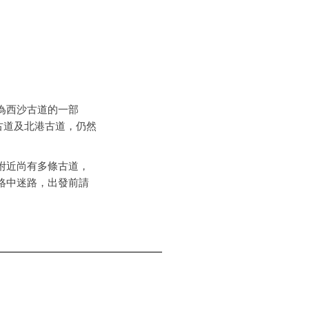
為西沙古道的一部
古道及北港古道，仍然
附近尚有多條古道，
絡中迷路，出發前請