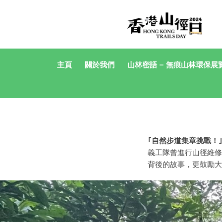
主頁
關於我們
山林密語 – 無痕山林環保展
｢自然步道集章挑戰！
義工隊曾進行山徑維修
背後的故事，更鼓勵大