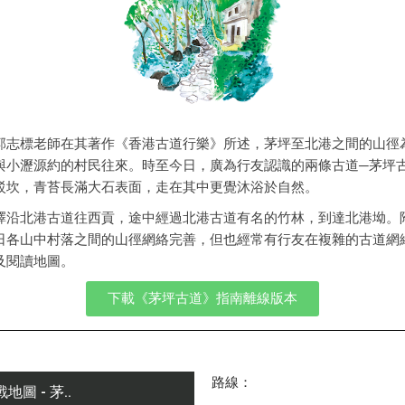
郭志標老師在其著作《香港古道行樂》所述，茅坪至北港之間的山徑
與小瀝源約的村民往來。時至今日，廣為行友認識的兩條古道─茅坪
駁坎，青苔長滿大石表面，走在其中更覺沐浴於自然。
擇沿北港古道往西貢，途中經過北港古道有名的竹林，到達北港坳。
日各山中村落之間的山徑網絡完善，但也經常有行友在複雜的古道網
及閱讀地圖。
下載《茅坪古道》指南離線版本
路線：