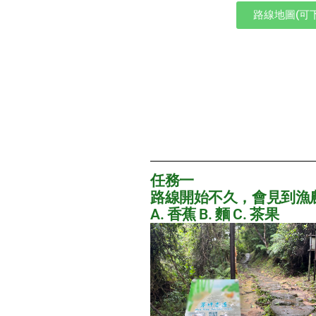
路線地圖(可下
任務一
路線開始不久，會見到漁
A. 香蕉 B. 麵 C. 茶果