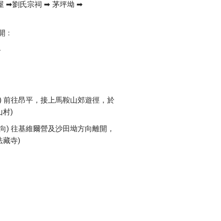
屋 ➡劉氏宗祠 ➡ 茅坪坳 ➡
開﹕
路
向) 前往昂平，接上馬鞍山郊遊徑，於
村)
方向) 往基維爾營及沙田坳方向離開，
藏寺)