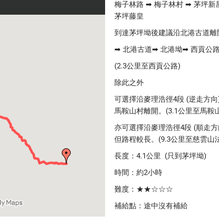
梅子林路 ➡ 梅子林村 ➡ 茅坪新
茅坪藤皇
到達茅坪坳後建議沿北港古道離
➡ 北港古道➡ 北港坳➡ 西貢公
(
2.3公里
至西貢公路)
除此之外
可選擇沿麥理浩徑4段 (逆走方
馬鞍山村離開。(
3.1公里
至馬鞍山
亦可選擇沿麥理浩徑4段 (順走
但路程較長。(
9.3公里
至慈雲山法
長度：4.1公里 (只到茅坪坳)
時間：約2小時
難度：★★☆☆☆
補給點：途中沒有補給