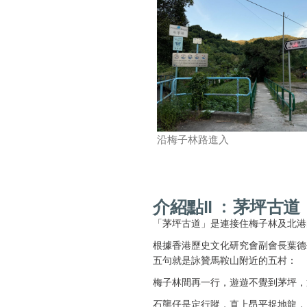
沿梅子林路進入
介紹點II ﹕茅坪古道
「茅坪古道」是連接住梅子林及北港
根據香港歷史文化研究會副會長葉德
五句就是詠贊馬鞍山附近的五村：
梅子林間再一行，遊遊不覺到茅坪，
石壟仔是定行蹤，直上昂平捉地龍，